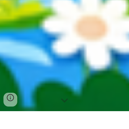
ДГ "Райна Княгиня" е институция в